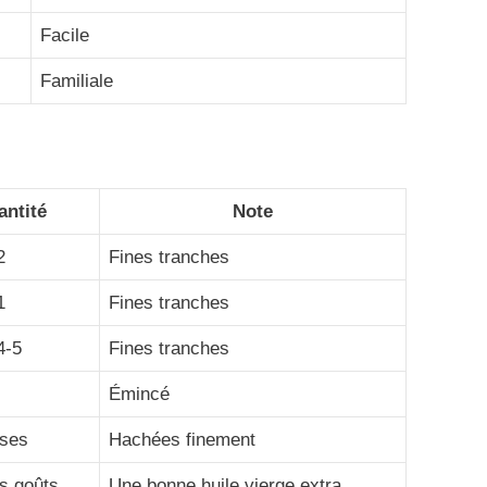
Facile
Familiale
ntité
Note
2
Fines tranches
1
Fines tranches
4-5
Fines tranches
Émincé
sses
Hachées finement
s goûts
Une bonne huile vierge extra