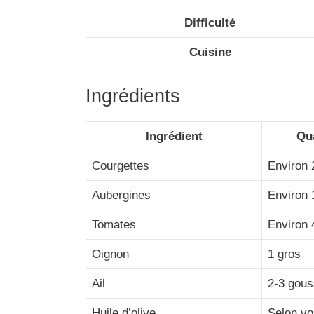
Difficulté
Cuisine
Ingrédients
Ingrédient
Qua
Courgettes
Environ 
Aubergines
Environ 
Tomates
Environ 
Oignon
1 gros
Ail
2-3 gou
Huile d’olive
Selon vo