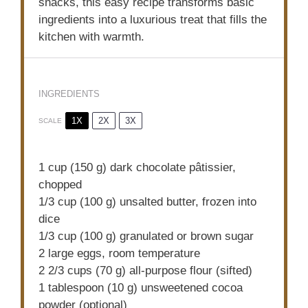
snacks, this easy recipe transforms basic
ingredients into a luxurious treat that fills the
kitchen with warmth.
INGREDIENTS
1X
2X
3X
SCALE
1 cup
(
150 g
) dark chocolate pâtissier,
chopped
1/3 cup
(
100 g
) unsalted butter, frozen into
dice
1/3 cup
(
100 g
) granulated or brown sugar
2
large eggs, room temperature
2 2/3 cups
(
70 g
) all-purpose flour (sifted)
1 tablespoon
(
10 g
) unsweetened cocoa
powder (optional)