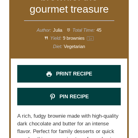
gourmet treasure
Author:
Julia
Total Time:
45
Yield:
9
brownies
1
x
Diet:
Vegetarian
PRINT RECIPE
PIN RECIPE
A rich, fudgy brownie made with high-quality
dark chocolate and butter for an intense
flavor. Perfect for family desserts or quick