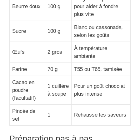
Beurre doux
100 g
pour aider à fondre
plus vite
Blanc ou cassonade,
Sucre
100 g
selon les goûts
À température
Œufs
2 gros
ambiante
Farine
70 g
T55 ou T65, tamisée
Cacao en
1 cuillère
Pour un goût chocolat
poudre
à soupe
plus intense
(facultatif)
Pincée de
1
Rehausse les saveurs
sel
Préparation pas à pas