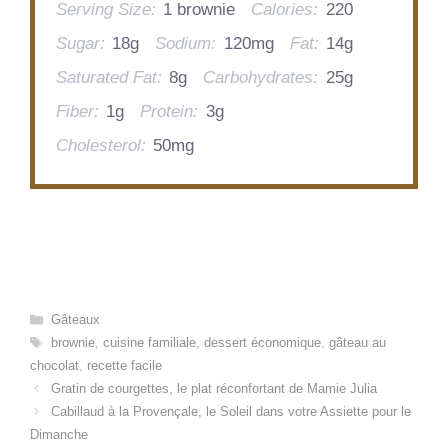
Serving Size:
1 brownie
Calories:
220
Sugar:
18g
Sodium:
120mg
Fat:
14g
Saturated Fat:
8g
Carbohydrates:
25g
Fiber:
1g
Protein:
3g
Cholesterol:
50mg
Categories
Gâteaux
Tags
brownie
,
cuisine familiale
,
dessert économique
,
gâteau au
chocolat
,
recette facile
Gratin de courgettes, le plat réconfortant de Mamie Julia
Cabillaud à la Provençale, le Soleil dans votre Assiette pour le
Dimanche