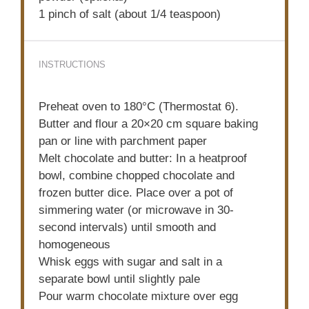
1
pinch of salt (about
1/4 teaspoon
)
INSTRUCTIONS
Preheat oven to 180°C (Thermostat 6).
Butter and flour a 20×20 cm square baking
pan or line with parchment paper
Melt chocolate and butter: In a heatproof
bowl, combine chopped chocolate and
frozen butter dice. Place over a pot of
simmering water (or microwave in 30-
second intervals) until smooth and
homogeneous
Whisk eggs with sugar and salt in a
separate bowl until slightly pale
Pour warm chocolate mixture over egg