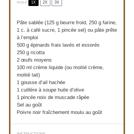
1X
2X
3X
SCALE
Pâte sablée (125 g beurre froid, 250 g farine,
1 c. à café sucre, 1 pincée sel) ou pâte prête
à l’emploi
500 g
épinards frais lavés et essorés
250 g
ricotta
2
œufs moyens
100
ml crème liquide (ou moitié crème,
moitié lait)
1
gousse d’ail hachée
1
cuillère à soupe huile d’olive
1
pincée noix de muscade râpée
Sel au goût
Poivre noir fraîchement moulu au goût