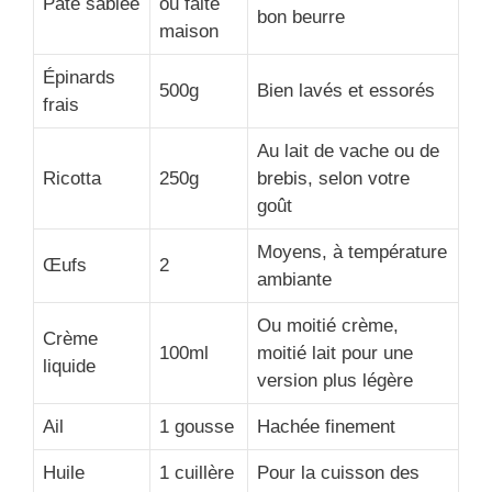
Pâte sablée
ou faite
bon beurre
maison
Épinards
500g
Bien lavés et essorés
frais
Au lait de vache ou de
Ricotta
250g
brebis, selon votre
goût
Moyens, à température
Œufs
2
ambiante
Ou moitié crème,
Crème
100ml
moitié lait pour une
liquide
version plus légère
Ail
1 gousse
Hachée finement
Huile
1 cuillère
Pour la cuisson des