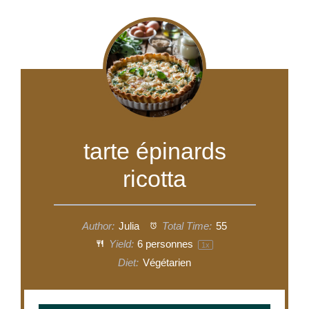
tarte épinards
ricotta
Author:
Julia
Total Time:
55
Yield:
6
personnes
1
x
Diet:
Végétarien