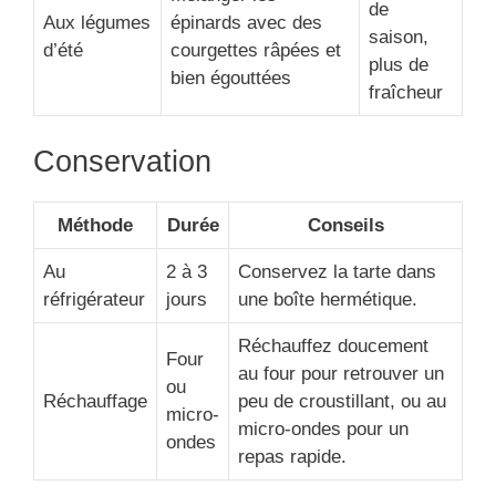
de
Aux légumes
épinards avec des
saison,
d’été
courgettes râpées et
plus de
bien égouttées
fraîcheur
Conservation
Méthode
Durée
Conseils
Au
2 à 3
Conservez la tarte dans
réfrigérateur
jours
une boîte hermétique.
Réchauffez doucement
Four
au four pour retrouver un
ou
Réchauffage
peu de croustillant, ou au
micro-
micro-ondes pour un
ondes
repas rapide.