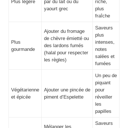
Plus légère
par du lait ou du
riche,
yaourt grec
plus
fraîche
Saveurs
Ajouter du fromage
plus
de chèvre émietté ou
Plus
intenses,
des lardons fumés
gourmande
notes
(halal pour respecter
salées et
les règles)
fumées
Un peu de
piquant
Végétarienne
Ajouter une pincée de
pour
et épicée
piment d’Espelette
réveiller
les
papilles
Saveurs
Mélanger les