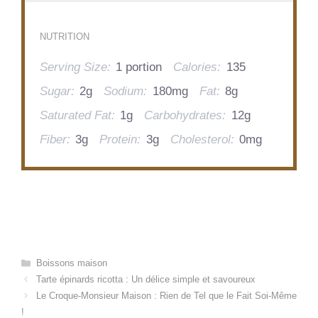
NUTRITION
Serving Size:
1 portion
Calories:
135
Sugar:
2g
Sodium:
180mg
Fat:
8g
Saturated Fat:
1g
Carbohydrates:
12g
Fiber:
3g
Protein:
3g
Cholesterol:
0mg
Categories
Boissons maison
Tarte épinards ricotta : Un délice simple et savoureux
Le Croque-Monsieur Maison : Rien de Tel que le Fait Soi-Même
!