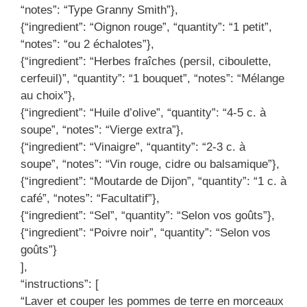
“notes”: “Type Granny Smith”},
{“ingredient”: “Oignon rouge”, “quantity”: “1 petit”,
“notes”: “ou 2 échalotes”},
{“ingredient”: “Herbes fraîches (persil, ciboulette,
cerfeuil)”, “quantity”: “1 bouquet”, “notes”: “Mélange
au choix”},
{“ingredient”: “Huile d’olive”, “quantity”: “4-5 c. à
soupe”, “notes”: “Vierge extra”},
{“ingredient”: “Vinaigre”, “quantity”: “2-3 c. à
soupe”, “notes”: “Vin rouge, cidre ou balsamique”},
{“ingredient”: “Moutarde de Dijon”, “quantity”: “1 c. à
café”, “notes”: “Facultatif”},
{“ingredient”: “Sel”, “quantity”: “Selon vos goûts”},
{“ingredient”: “Poivre noir”, “quantity”: “Selon vos
goûts”}
],
“instructions”: [
“Laver et couper les pommes de terre en morceaux