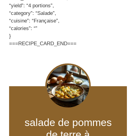
“yield”: “4 portions”,
“category”: “Salade”,
“cuisine”: “Française”,
“calories”: “”
}
===RECIPE_CARD_END===
salade de pommes
de terre à