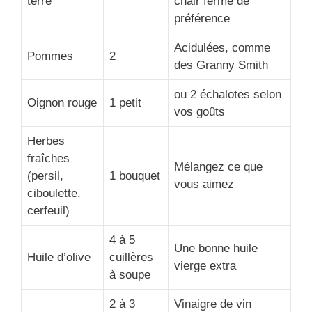
terre
chair ferme de
préférence
Acidulées, comme
Pommes
2
des Granny Smith
ou 2 échalotes selon
Oignon rouge
1 petit
vos goûts
Herbes
fraîches
Mélangez ce que
(persil,
1 bouquet
vous aimez
ciboulette,
cerfeuil)
4 à 5
Une bonne huile
Huile d’olive
cuillères
vierge extra
à soupe
2 à 3
Vinaigre de vin