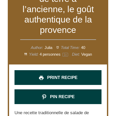
l’ancienne, le goût
authentique de la
provence
Author:
Julia
Total Time:
40
Yield:
4
personnes
Diet:
Vegan
1
x
PRINT RECIPE
PIN RECIPE
Une recette traditionnelle de salade de