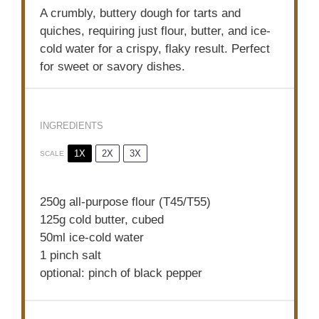
A crumbly, buttery dough for tarts and
quiches, requiring just flour, butter, and ice-
cold water for a crispy, flaky result. Perfect
for sweet or savory dishes.
INGREDIENTS
1X
2X
3X
SCALE
250g
all-purpose flour (T45/T55)
125g
cold butter, cubed
50
ml ice-cold water
1
pinch salt
optional: pinch of black pepper