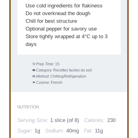
Use cold ingredients for flakiness
Do not overknead the dough
Chill for best structure
Optional pepper for savory use
Store tightly wrapped at 4°C up to 3
days
Prep Time:
15
Category:
Recettes faciles du soir
Method:
Chilling/Refrigeration
Cuisine:
French
NUTRITION
Serving Size:
1 slice (of 8)
Calories:
230
Sugar:
1g
Sodium:
40mg
Fat:
11g