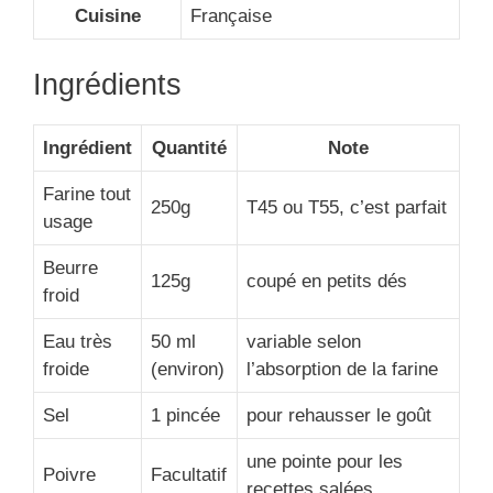
Cuisine
Française
Ingrédients
Ingrédient
Quantité
Note
Farine tout
250g
T45 ou T55, c’est parfait
usage
Beurre
125g
coupé en petits dés
froid
Eau très
50 ml
variable selon
froide
(environ)
l’absorption de la farine
Sel
1 pincée
pour rehausser le goût
une pointe pour les
Poivre
Facultatif
recettes salées