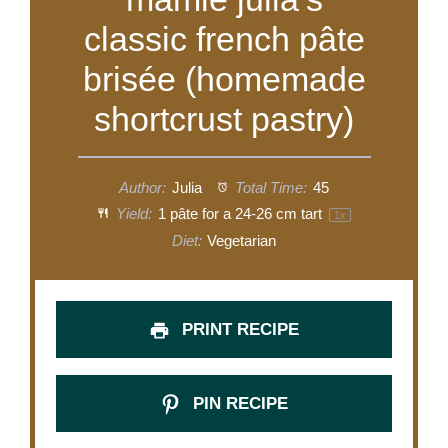
classic french pâte
brisée (homemade
shortcrust pastry)
Author:
Julia
Total Time:
45
Yield:
1
pâte for a 24-26 cm tart
1
x
Diet:
Vegetarian
PRINT RECIPE
PIN RECIPE