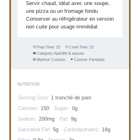
Servir chaud, idéal avec une soupe,
une pizza ou un fromage fondu
Conserver au réfrigérateur en version
non cuite pour usage immédiat
Prep Time:
15
Cook Time:
15
Category:
Apéritifs & sauces
Method:
Cuisson
Cuisine:
Familiale
NUTRITION
Serving Size:
1 tranché de pain
Calories:
150
Sugar:
0g
Sodium:
200mg
Fat:
9g
Saturated Fat:
5g
Carbohydrates:
18g