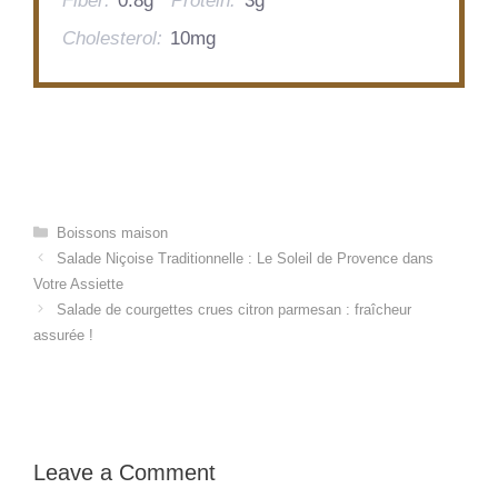
Fiber:
0.8g
Protein:
3g
Cholesterol:
10mg
Categories
Boissons maison
Salade Niçoise Traditionnelle : Le Soleil de Provence dans
Votre Assiette
Salade de courgettes crues citron parmesan : fraîcheur
assurée !
Leave a Comment