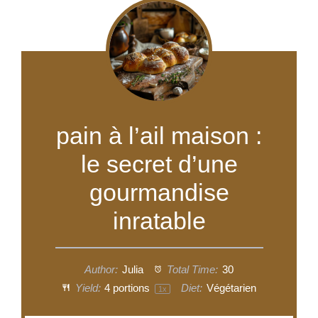
pain à l’ail maison :
le secret d’une
gourmandise
inratable
Author:
Julia
Total Time:
30
Yield:
4
portions
Diet:
Végétarien
1
x