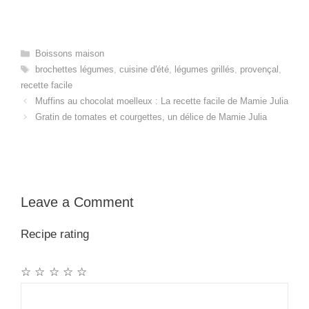
Categories
Boissons maison
Tags
brochettes légumes
,
cuisine d'été
,
légumes grillés
,
provençal
,
recette facile
Muffins au chocolat moelleux : La recette facile de Mamie Julia
Gratin de tomates et courgettes, un délice de Mamie Julia
Leave a Comment
Recipe rating
☆
☆
☆
☆
☆
Comment