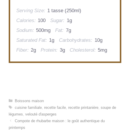
Serving Size:
1 tasse (250ml)
Calories:
100
Sugar:
1g
Sodium:
500mg
Fat:
7g
Saturated Fat:
1g
Carbohydrates:
10g
Fiber:
2g
Protein:
3g
Cholesterol:
5mg
Categories
Boissons maison
Tags
cuisine familiale
,
recette facile
,
recette printanière
,
soupe de
légumes
,
velouté d'asperges
Compote de rhubarbe maison : le goût authentique du
printemps