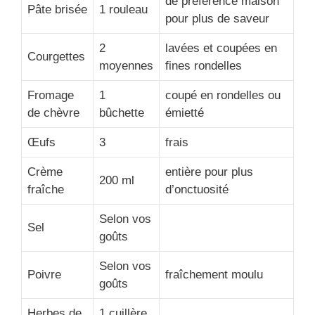
de préférence maison
Pâte brisée
1 rouleau
pour plus de saveur
2
lavées et coupées en
Courgettes
moyennes
fines rondelles
Fromage
1
coupé en rondelles ou
de chèvre
bûchette
émietté
Œufs
3
frais
Crème
entière pour plus
200 ml
fraîche
d’onctuosité
Selon vos
Sel
goûts
Selon vos
Poivre
fraîchement moulu
goûts
Herbes de
1 cuillère