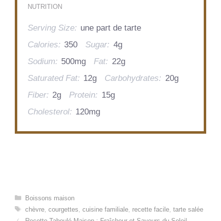
NUTRITION
Serving Size:
une part de tarte
Calories:
350
Sugar:
4g
Sodium:
500mg
Fat:
22g
Saturated Fat:
12g
Carbohydrates:
20g
Fiber:
2g
Protein:
15g
Cholesterol:
120mg
Categories
Boissons maison
Tags
chèvre
,
courgettes
,
cuisine familiale
,
recette facile
,
tarte salée
Recette Taboulé Maison : Fraîcheur et Saveurs du Soleil