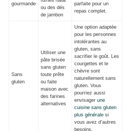
fumés halal
gourmande
parfaite pour un
ou des dés
repas complet.
de jambon
Une option adaptée
pour les personnes
intolérantes au
gluten, sans
Utiliser une
sacrifier le goût. Les
pâte brisée
courgettes et le
sans gluten
chèvre sont
Sans
toute prête
naturellement sans
gluten
ou faite
gluten. Vous
maison avec
pourriez aussi
des farines
envisager
une
alternatives
cuisine sans gluten
plus générale
si
vous avez d’autres
besoins.