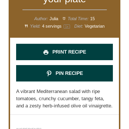
Author:
Julia
Total Time:
15
Yield:
4
servings
Diet:
Vegetarian
1
x
PRINT RECIPE
PIN RECIPE
A vibrant Mediterranean salad with ripe
tomatoes, crunchy cucumber, tangy feta,
and a zesty herb-infused olive oil vinaigrette.