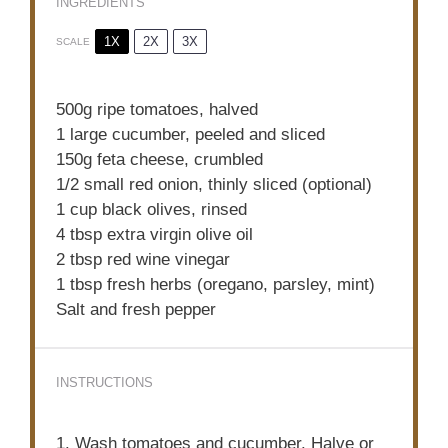
INGREDIENTS
1X
2X
3X
SCALE
500g
ripe tomatoes, halved
1
large cucumber, peeled and sliced
150g
feta cheese, crumbled
1/2
small red onion, thinly sliced (optional)
1 cup
black olives, rinsed
4 tbsp
extra virgin olive oil
2 tbsp
red wine vinegar
1 tbsp
fresh herbs (oregano, parsley, mint)
Salt and fresh pepper
INSTRUCTIONS
1. Wash tomatoes and cucumber. Halve or