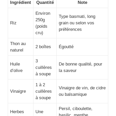
Ingrédient
Quantité
Note
Environ
Type basmati, long
250g
Riz
grain ou selon vos
(poids
préférences
cru)
Thon au
2 boîtes
Égoutté
naturel
3
Huile
De bonne qualité, pour
cuillères
d’olive
la saveur
à soupe
1 à 2
Vinaigre de vin, de cidre
Vinaigre
cuillères
ou balsamique
à soupe
Persil, ciboulette,
Herbes
Une
basilic, menthe…