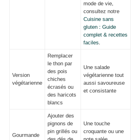
mode de vie,
consultez notre
Cuisine sans
gluten : Guide
complet & recettes
faciles
.
Remplacer
le thon par
Une salade
des pois
Version
végétarienne tout
chiches
végétarienne
aussi savoureuse
écrasés ou
et consistante
des haricots
blancs
Ajouter des
pignons de
Une touche
pin grillés ou
croquante ou une
Gourmande
des dés de
note salée