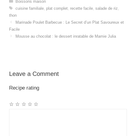
Categories
Boissons maison
Tags
cuisine familiale
,
plat complet
,
recette facile
,
salade de riz
,
thon
Marinade Poulet Barbecue : Le Secret d’un Plat Savoureux et
Facile
Mousse au chocolat : le dessert inratable de Mamie Julia
Leave a Comment
Recipe rating
☆
☆
☆
☆
☆
Comment