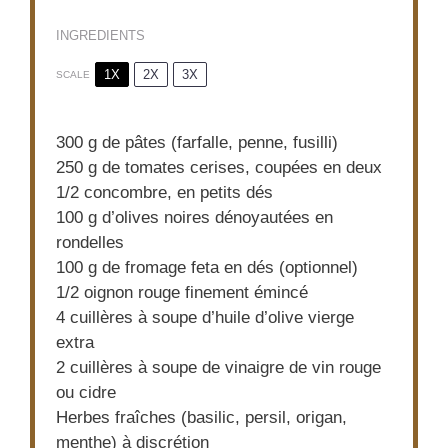
INGREDIENTS
1X
2X
3X
SCALE
300 g
de pâtes (farfalle, penne, fusilli)
250 g
de tomates cerises, coupées en deux
1/2
concombre, en petits dés
100 g
d’olives noires dénoyautées en
rondelles
100 g
de fromage feta en dés (optionnel)
1/2
oignon rouge finement émincé
4
cuillères à soupe d’huile d’olive vierge
extra
2
cuillères à soupe de vinaigre de vin rouge
ou cidre
Herbes fraîches (basilic, persil, origan,
menthe) à discrétion