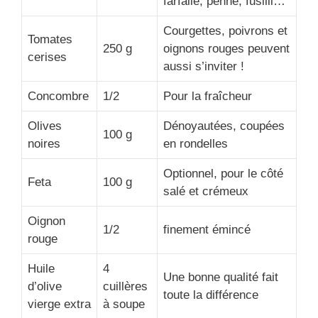
farfalle, penne, fusilli…
Courgettes, poivrons et
Tomates
250 g
oignons rouges peuvent
cerises
aussi s’inviter !
Concombre
1/2
Pour la fraîcheur
Olives
Dénoyautées, coupées
100 g
noires
en rondelles
Optionnel, pour le côté
Feta
100 g
salé et crémeux
Oignon
1/2
finement émincé
rouge
Huile
4
Une bonne qualité fait
d’olive
cuillères
toute la différence
vierge extra
à soupe