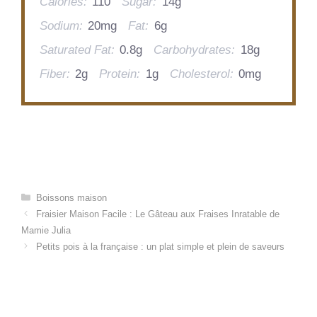
Calories:
110
Sugar:
14g
Sodium:
20mg
Fat:
6g
Saturated Fat:
0.8g
Carbohydrates:
18g
Fiber:
2g
Protein:
1g
Cholesterol:
0mg
Categories
Boissons maison
Fraisier Maison Facile : Le Gâteau aux Fraises Inratable de
Mamie Julia
Petits pois à la française : un plat simple et plein de saveurs