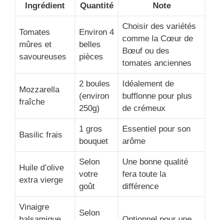
Ingrédient
Quantité
Note
Choisir des variétés
Tomates
Environ 4
comme la Cœur de
mûres et
belles
Bœuf ou des
savoureuses
pièces
tomates anciennes
2 boules
Idéalement de
Mozzarella
(environ
bufflonne pour plus
fraîche
250g)
de crémeux
1 gros
Essentiel pour son
Basilic frais
bouquet
arôme
Selon
Une bonne qualité
Huile d’olive
votre
fera toute la
extra vierge
goût
différence
Vinaigre
Selon
balsamique
Optionnel pour une