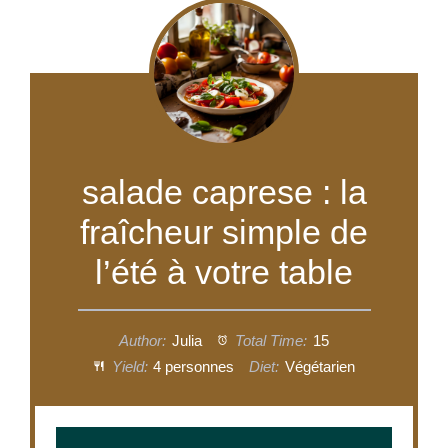
salade caprese : la
fraîcheur simple de
l’été à votre table
Author:
Julia
Total Time:
15
Yield:
4 personnes
Diet:
Végétarien