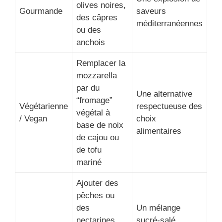
olives noires,
Gourmande
saveurs
des câpres
méditerranéennes
ou des
anchois
Remplacer la
mozzarella
par du
Une alternative
“fromage”
Végétarienne
respectueuse des
végétal à
/ Vegan
choix
base de noix
alimentaires
de cajou ou
de tofu
mariné
Ajouter des
pêches ou
des
Un mélange
nectarines
sucré-salé