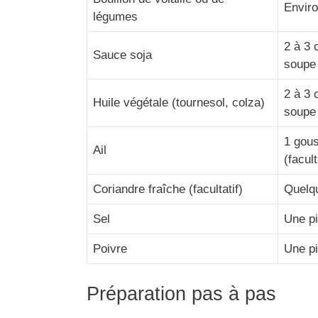
Enviro
légumes
2 à 3 
Sauce soja
soupe
2 à 3 
Huile végétale (tournesol, colza)
soupe
1 gou
Ail
(facult
Coriandre fraîche (facultatif)
Quelq
Sel
Une p
Poivre
Une p
Préparation pas à pas