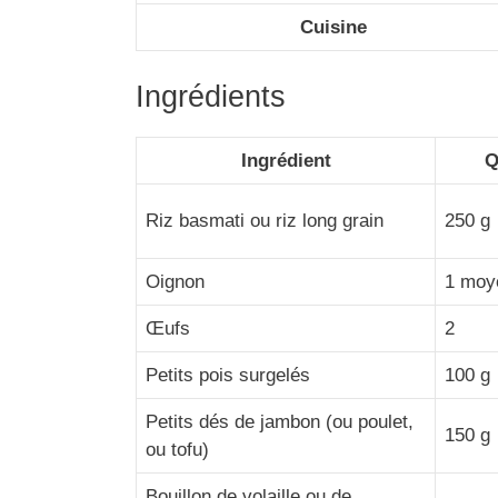
Cuisine
Ingrédients
Ingrédient
Q
Riz basmati ou riz long grain
250 g
Oignon
1 moy
Œufs
2
Petits pois surgelés
100 g
Petits dés de jambon (ou poulet,
150 g
ou tofu)
Bouillon de volaille ou de