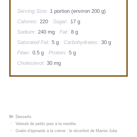
Serving Size:
1 portion (environ 200 g)
Calories:
220
Sugar:
17 g
Sodium:
240 mg
Fat:
8 g
Saturated Fat:
5 g
Carbohydrates:
30 g
Fiber:
0.5 g
Protein:
5 g
Cholesterol:
30 mg
Categories
Desserts
Velouté de petits pois à la menthe
Gratin d’épinards à la crème : le réconfort de Mamie Julia