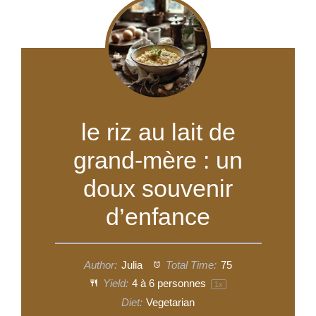
le riz au lait de
grand-mère : un
doux souvenir
d’enfance
Author:
Julia
Total Time:
75
Yield:
4
à 6 personnes
1
x
Diet:
Vegetarian