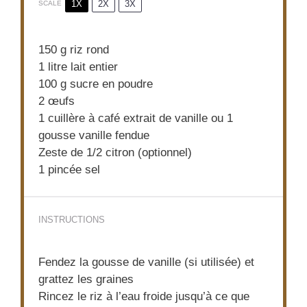
1X
2X
3X
SCALE
150 g
riz rond
1
litre lait entier
100 g
sucre en poudre
2
œufs
1
cuillère à café extrait de vanille ou 1
gousse vanille fendue
Zeste de
1/2
citron (optionnel)
1
pincée sel
INSTRUCTIONS
Fendez la gousse de vanille (si utilisée) et
grattez les graines
Rincez le riz à l’eau froide jusqu’à ce que