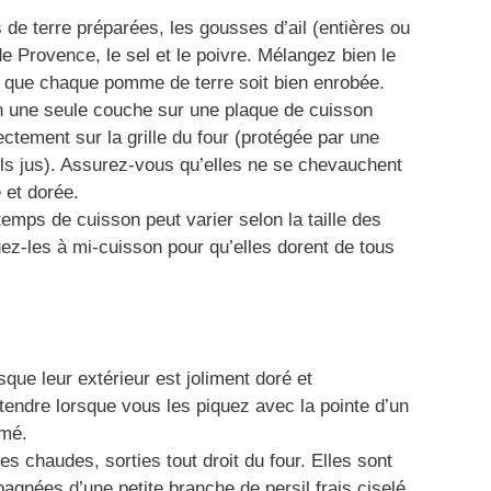
de terre préparées, les gousses d’ail (entières ou
de Provence, le sel et le poivre. Mélangez bien le
e que chaque pomme de terre soit bien enrobée.
en une seule couche sur une plaque de cuisson
ectement sur la grille du four (protégée par une
els jus). Assurez-vous qu’elles ne se chevauchent
 et dorée.
emps de cuisson peut varier selon la taille des
ez-les à mi-cuisson pour qu’elles dorent de tous
que leur extérieur est joliment doré et
en tendre lorsque vous les piquez avec la pointe d’un
umé.
 chaudes, sorties tout droit du four. Elles sont
agnées d’une petite branche de persil frais ciselé