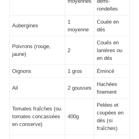
moyennes
demi-
rondelles
1
Couée en
Aubergines
moyenne
dés
Coués en
Poivrons (rouge,
2
lanières ou
jaune)
en dés
Oignons
1 gros
Émincé
Hachées
Ail
2 gousses
finement
Pelées et
Tomates fraîches (ou
coupées en
tomates concassées
400g
dés (si
en conserve)
fraîches)