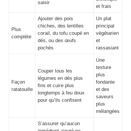
saisir
et frais
Ajouter des pois
Un plat
chiches, des lentilles
principal
Plus
corail, du tofu coupé en
végétarien
complète
dés, ou des œufs
et
pochés
rassasiant
Une
texture
Couper tous les
plus
légumes en dés plus
Façon
fondante
fins et cuire plus
ratatouille
et des
longtemps à feu doux
saveurs
pour qu’ils confisent
plus
mélangées
S’assurer qu’aucun
ingrédient ajouté ne