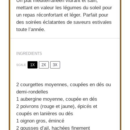
Un plat méditerranéen vibrant et sain,
mettant en valeur les légumes du soleil pour
un repas réconfortant et léger. Parfait pour
des soirées éclatantes de saveurs estivales
toute l’année.
INGREDIENTS
1X
2X
3X
SCALE
2
courgettes moyennes, coupées en dés ou
demi-rondelles
1
aubergine moyenne, coupée en dés
2
poivrons (rouge et jaune), épicés et
coupés en lanières ou dés
1
oignon gros, émincé
2
gousses d’ail, hachées finement