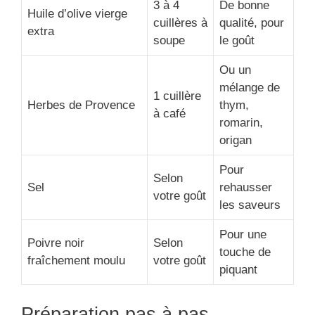
3 à 4
De bonne
Huile d’olive vierge
cuillères à
qualité, pour
extra
soupe
le goût
Ou un
mélange de
1 cuillère
Herbes de Provence
thym,
à café
romarin,
origan
Pour
Selon
Sel
rehausser
votre goût
les saveurs
Pour une
Poivre noir
Selon
touche de
fraîchement moulu
votre goût
piquant
Préparation pas à pas