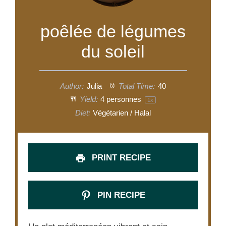
poêlée de légumes
du soleil
Author:
Julia
Total Time:
40
Yield:
4
personnes
1
x
Diet:
Végétarien / Halal
PRINT RECIPE
PIN RECIPE