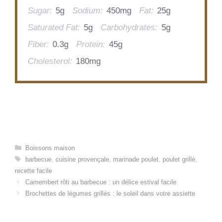
Sugar:
5g
Sodium:
450mg
Fat:
25g
Saturated Fat:
5g
Carbohydrates:
5g
Fiber:
0.3g
Protein:
45g
Cholesterol:
180mg
Categories
Boissons maison
Tags
barbecue
,
cuisine provençale
,
marinade poulet
,
poulet grillé
,
recette facile
Camembert rôti au barbecue : un délice estival facile
Brochettes de légumes grillés : le soleil dans votre assiette