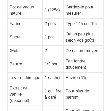
Pot de yaourt
Gardez-le pour
1 (125g)
nature
mesurer !
Farine
2 pots
Type T45 ou T55
Ou un peu plus,
Sucre
1 pot
selon vos goûts
Œufs
2
De calibre moyen
Fait fondre
Beurre
1/2 pot
doucement
Levure chimique
1 sachet
Environ 11g
Extrait de
1 cuillère
Pour plus de
vanille
à café
parfum
(optionnel)
Pour réhausser les