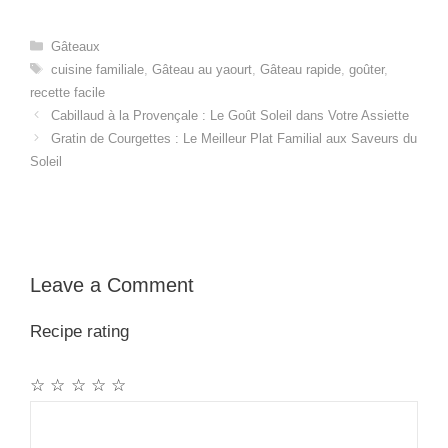
Categories
Gâteaux
Tags
cuisine familiale
,
Gâteau au yaourt
,
Gâteau rapide
,
goûter
,
recette facile
Cabillaud à la Provençale : Le Goût Soleil dans Votre Assiette
Gratin de Courgettes : Le Meilleur Plat Familial aux Saveurs du
Soleil
Leave a Comment
Recipe rating
☆
☆
☆
☆
☆
Comment