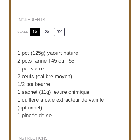
INGREDIENTS
1X
2X
3X
SCALE
1
pot (125g) yaourt nature
2
pots farine T45 ou T55
1
pot sucre
2
œufs (calibre moyen)
1/2
pot beurre
1
sachet (11g) levure chimique
1
cuillère à café extracteur de vanille
(optionnel)
1
pincée de sel
INSTRUCTIONS