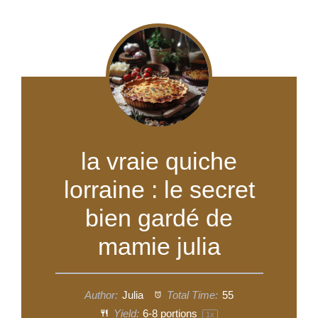
la vraie quiche
lorraine : le secret
bien gardé de
mamie julia
Author:
Julia
Total Time:
55
Yield:
6
-
8
portions
1
x