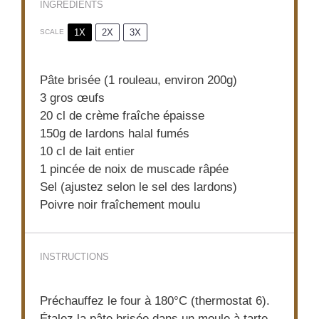
INGREDIENTS
1X
2X
3X
SCALE
Pâte brisée (1 rouleau, environ 200g)
3
gros œufs
20
cl de crème fraîche épaisse
150g
de lardons halal fumés
10
cl de lait entier
1
pincée de noix de muscade râpée
Sel (ajustez selon le sel des lardons)
Poivre noir fraîchement moulu
INSTRUCTIONS
Préchauffez le four à 180°C (thermostat 6).
Étalez la pâte brisée dans un moule à tarte,