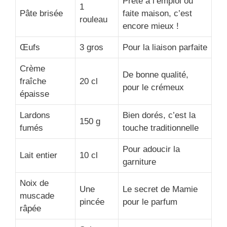
Prête à l’emploi ou
1
Pâte brisée
faite maison, c’est
rouleau
encore mieux !
Œufs
3 gros
Pour la liaison parfaite
Crème
De bonne qualité,
fraîche
20 cl
pour le crémeux
épaisse
Lardons
Bien dorés, c’est la
150 g
fumés
touche traditionnelle
Pour adoucir la
Lait entier
10 cl
garniture
Noix de
Une
Le secret de Mamie
muscade
pincée
pour le parfum
râpée