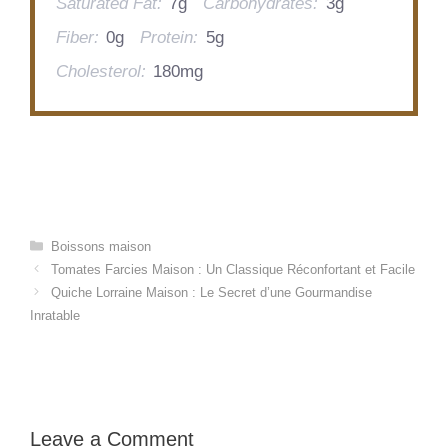
Saturated Fat:
7g
Carbohydrates:
3g
Fiber:
0g
Protein:
5g
Cholesterol:
180mg
Categories
Boissons maison
Tomates Farcies Maison : Un Classique Réconfortant et Facile
Quiche Lorraine Maison : Le Secret d’une Gourmandise
Inratable
Leave a Comment