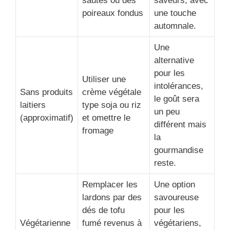
sautés ou des
saveurs, avec
poireaux fondus
une touche
automnale.
Une
alternative
pour les
Utiliser une
intolérances,
Sans produits
crème végétale
le goût sera
laitiers
type soja ou riz
un peu
(approximatif)
et omettre le
différent mais
fromage
la
gourmandise
reste.
Remplacer les
Une option
lardons par des
savoureuse
dés de tofu
pour les
Végétarienne
fumé revenus à
végétariens,