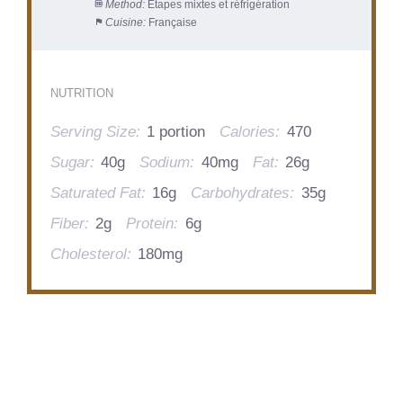
Method:
Étapes mixtes et réfrigération
Cuisine:
Française
NUTRITION
Serving Size:
1 portion
Calories:
470
Sugar:
40g
Sodium:
40mg
Fat:
26g
Saturated Fat:
16g
Carbohydrates:
35g
Fiber:
2g
Protein:
6g
Cholesterol:
180mg