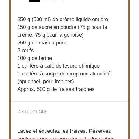
250 g
(
500
ml) de crème liquide entière
150 g
de sucre en poudre (
75 g
pour la
crème,
75 g
pour la génoise)
250 g
de mascarpone
3
œufs
100 g
de farine
1
cuillère à café de levure chimique
1
cuillère à soupe de sirop non alcoolisé
(optionnel, pour imbiber)
Approx. 500 g de fraises fraîches
INSTRUCTIONS
Lavez et équeutez les fraises. Réservez
quelques-unes entières pour la décoration.