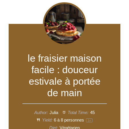
le fraisier maison
facile : douceur
estivale à portée
de main
Author:
Julia
Total Time:
45
Yield:
6
à 8 personnes
1
x
Diet:
Végétarien