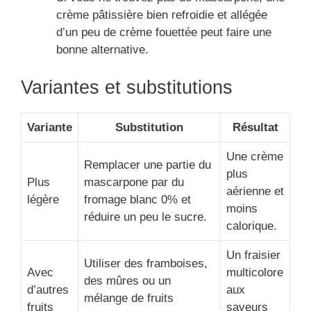
crème pâtissière bien refroidie et allégée
d’un peu de crème fouettée peut faire une
bonne alternative.
Variantes et substitutions
Variante
Substitution
Résultat
Une crème
Remplacer une partie du
plus
Plus
mascarpone par du
aérienne et
légère
fromage blanc 0% et
moins
réduire un peu le sucre.
calorique.
Un fraisier
Utiliser des framboises,
Avec
multicolore
des mûres ou un
d’autres
aux
mélange de fruits
fruits
saveurs