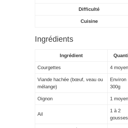
Difficulté
Cuisine
Ingrédients
Ingrédient
Quanti
Courgettes
4 moye
Viande hachée (bœuf, veau ou
Environ
mélange)
300g
Oignon
1 moye
1 à 2
Ail
gousses