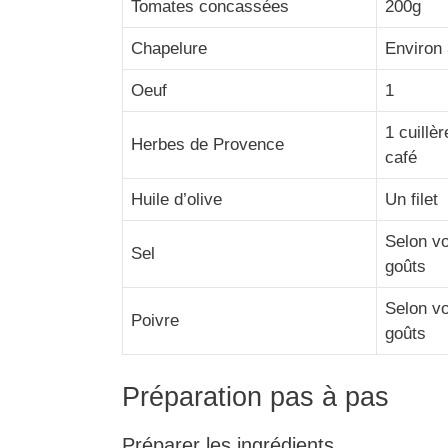
Tomates concassées
200g
Chapelure
Environ
Oeuf
1
1 cuillèr
Herbes de Provence
café
Huile d’olive
Un filet
Selon v
Sel
goûts
Selon v
Poivre
goûts
Préparation pas à pas
Préparer les ingrédients