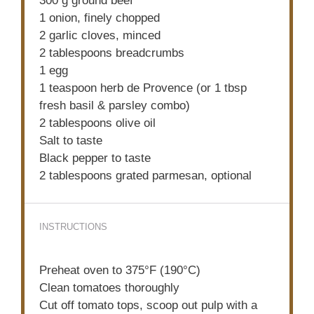
300 g
ground beef
1
onion, finely chopped
2
garlic cloves, minced
2 tablespoons
breadcrumbs
1
egg
1 teaspoon
herb de Provence (or
1 tbsp
fresh basil & parsley combo)
2 tablespoons
olive oil
Salt to taste
Black pepper to taste
2 tablespoons
grated parmesan, optional
INSTRUCTIONS
Preheat oven to 375°F (190°C)
Clean tomatoes thoroughly
Cut off tomato tops, scoop out pulp with a