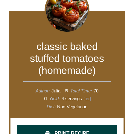
classic baked
stuffed tomatoes
(homemade)
Author:
Julia
Total Time:
70
Yield:
4
servings
1
x
Diet:
Non-Vegetarian
PRINT RECIPE