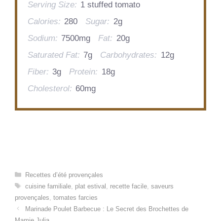
Serving Size:
1 stuffed tomato
Calories:
280
Sugar:
2g
Sodium:
7500mg
Fat:
20g
Saturated Fat:
7g
Carbohydrates:
12g
Fiber:
3g
Protein:
18g
Cholesterol:
60mg
Categories
Recettes d’été provençales
Tags
cuisine familiale
,
plat estival
,
recette facile
,
saveurs
provençales
,
tomates farcies
Marinade Poulet Barbecue : Le Secret des Brochettes de
Mamie Julia