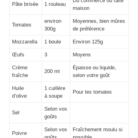
Du commerce ou faite
Pâte brisée
1 rouleau
maison
environ
Moyennes, bien mûres
Tomates
300g
de préférence
Mozzarella
1 boule
Environ 125g
Œufs
3
Moyens
Crème
Épaisse ou liquide,
200 ml
fraîche
selon votre goût
Huile
1 cuillère
Pour les tomates
d’olive
à soupe
Selon vos
Sel
goûts
Selon vos
Fraîchement moulu si
Poivre
goûts
possible