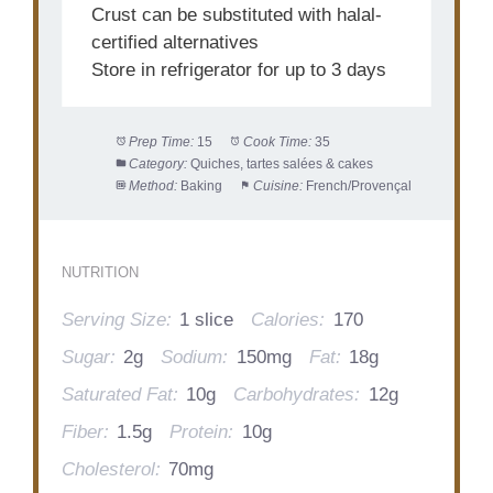
Crust can be substituted with halal-
certified alternatives
Store in refrigerator for up to 3 days
Prep Time:
15
Cook Time:
35
Category:
Quiches, tartes salées & cakes
Method:
Baking
Cuisine:
French/Provençal
NUTRITION
Serving Size:
1 slice
Calories:
170
Sugar:
2g
Sodium:
150mg
Fat:
18g
Saturated Fat:
10g
Carbohydrates:
12g
Fiber:
1.5g
Protein:
10g
Cholesterol:
70mg