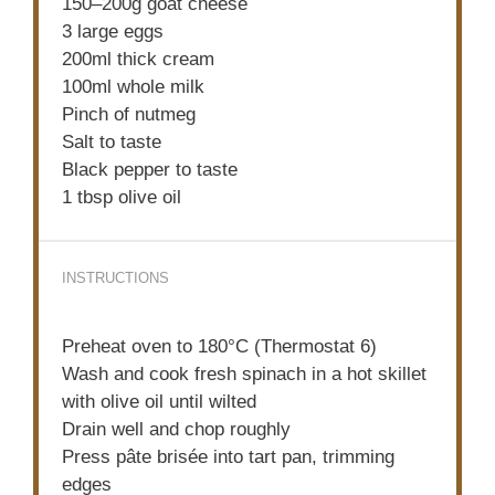
150
–
200
g goat cheese
3
large eggs
200
ml thick cream
100
ml whole milk
Pinch of nutmeg
Salt to taste
Black pepper to taste
1 tbsp
olive oil
INSTRUCTIONS
Preheat oven to 180°C (Thermostat 6)
Wash and cook fresh spinach in a hot skillet
with olive oil until wilted
Drain well and chop roughly
Press pâte brisée into tart pan, trimming
edges