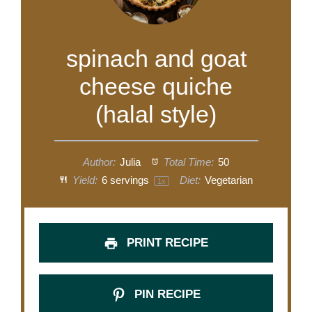
spinach and goat
cheese quiche
(halal style)
Author:
Julia
Total Time:
50
Yield:
6
servings
Diet:
Vegetarian
1
x
PRINT RECIPE
PIN RECIPE