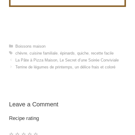
Categories
Boissons maison
Tags
chèvre
,
cuisine familiale
,
épinards
,
quiche
,
recette facile
La Pâte à Pizza Maison, Le Secret d’une Soirée Conviviale
Terrine de légumes de printemps, un délice frais et coloré
Leave a Comment
Recipe rating
☆
☆
☆
☆
☆