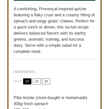
A comforting, Provençal-inspired quiche
featuring a flaky crust and a creamy filling of
spinach and tangy goats’ cheese. Perfect for
a quick lunch or dinner, this no-fail recipe
delivers balanced flavors with its earthy
greens, aromatic nutmeg, and luscious
dairy. Serve with a simple salad for a
complete meal.
INGREDIENTS
1X
2X
3X
SCALE
Pâte brisée (store-bought or homemade)
400g
fresh spinach