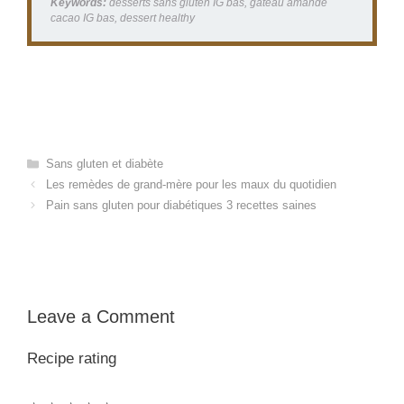
Keywords:
desserts sans gluten IG bas, gâteau amande
cacao IG bas, dessert healthy
Categories
Sans gluten et diabète
Les remèdes de grand-mère pour les maux du quotidien
Pain sans gluten pour diabétiques 3 recettes saines
Leave a Comment
Recipe rating