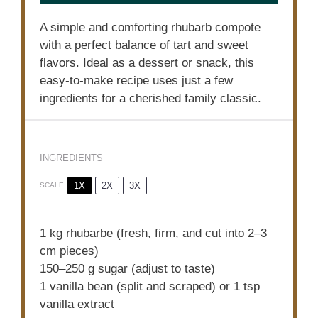
A simple and comforting rhubarb compote
with a perfect balance of tart and sweet
flavors. Ideal as a dessert or snack, this
easy-to-make recipe uses just a few
ingredients for a cherished family classic.
INGREDIENTS
1X
2X
3X
SCALE
1
kg rhubarbe (fresh, firm, and cut into
2
–
3
cm pieces)
150
–
250
g sugar (adjust to taste)
1
vanilla bean (split and scraped) or 1 tsp
vanilla extract