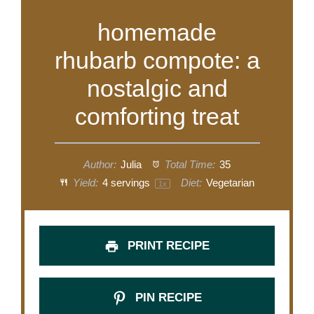
homemade
rhubarb compote: a
nostalgic and
comforting treat
Author:
Julia
Total Time:
35
Yield:
4
servings
Diet:
Vegetarian
1
x
PRINT RECIPE
PIN RECIPE