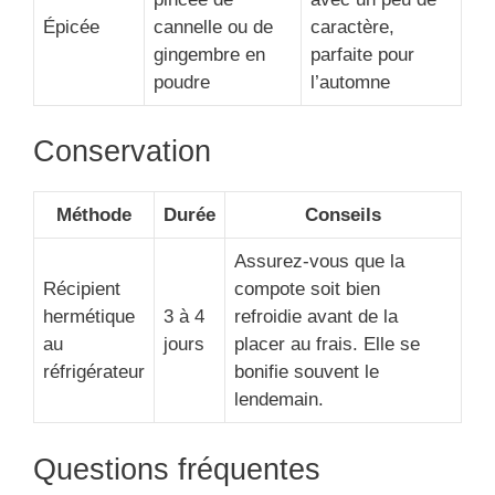
Épicée
cannelle ou de
caractère,
gingembre en
parfaite pour
poudre
l’automne
Conservation
Méthode
Durée
Conseils
Assurez-vous que la
Récipient
compote soit bien
hermétique
3 à 4
refroidie avant de la
au
jours
placer au frais. Elle se
réfrigérateur
bonifie souvent le
lendemain.
Questions fréquentes