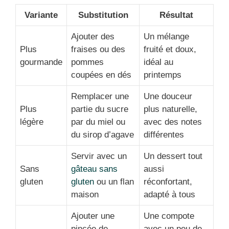
Variante
Substitution
Résultat
Ajouter des
Un mélange
Plus
fraises ou des
fruité et doux,
gourmande
pommes
idéal au
coupées en dés
printemps
Remplacer une
Une douceur
Plus
partie du sucre
plus naturelle,
légère
par du miel ou
avec des notes
du sirop d’agave
différentes
Servir avec un
Un dessert tout
Sans
gâteau sans
aussi
gluten
gluten
ou un flan
réconfortant,
maison
adapté à tous
Ajouter une
Une compote
pincée de
avec un peu de