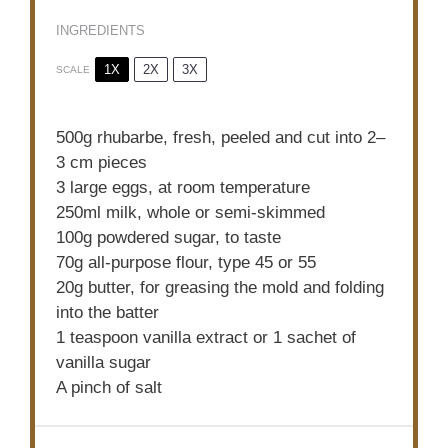
INGREDIENTS
1X
2X
3X
SCALE
500g
rhubarbe, fresh, peeled and cut into
2
–
3
cm pieces
3
large eggs, at room temperature
250
ml milk, whole or semi-skimmed
100g
powdered sugar, to taste
70g
all-purpose flour, type 45 or
55
20g
butter, for greasing the mold and folding
into the batter
1 teaspoon
vanilla extract or
1
sachet of
vanilla sugar
A pinch of salt