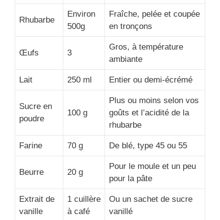
Environ
Fraîche, pelée et coupée
Rhubarbe
500g
en tronçons
Gros, à température
Œufs
3
ambiante
Lait
250 ml
Entier ou demi-écrémé
Plus ou moins selon vos
Sucre en
100 g
goûts et l’acidité de la
poudre
rhubarbe
Farine
70 g
De blé, type 45 ou 55
Pour le moule et un peu
Beurre
20 g
pour la pâte
Extrait de
1 cuillère
Ou un sachet de sucre
vanille
à café
vanillé