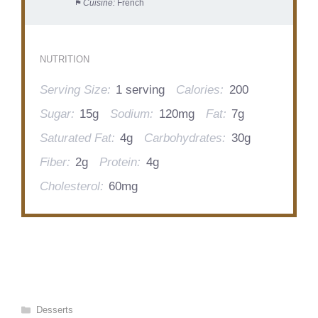
Cuisine:
French
NUTRITION
Serving Size:
1 serving
Calories:
200
Sugar:
15g
Sodium:
120mg
Fat:
7g
Saturated Fat:
4g
Carbohydrates:
30g
Fiber:
2g
Protein:
4g
Cholesterol:
60mg
Categories
Desserts