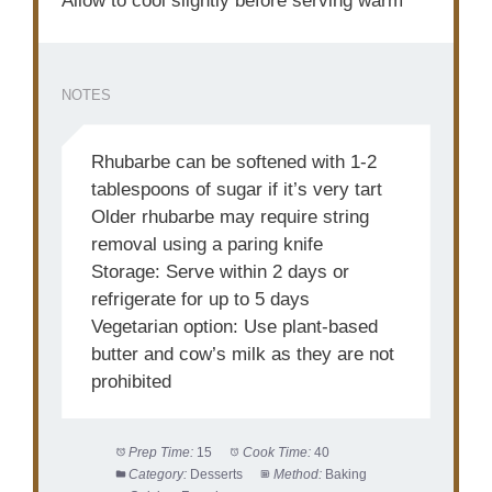
Allow to cool slightly before serving warm
NOTES
Rhubarbe can be softened with 1-2
tablespoons of sugar if it’s very tart
Older rhubarbe may require string
removal using a paring knife
Storage: Serve within 2 days or
refrigerate for up to 5 days
Vegetarian option: Use plant-based
butter and cow’s milk as they are not
prohibited
Prep Time:
15
Cook Time:
40
Category:
Desserts
Method:
Baking